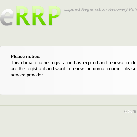
Expired Registration Recovery Pol
Please notice:
Bitte beachten Sie:
This domain name registration has expired and renewal or dele
Diese Domainregistrierung ist abgelaufen und die Verläng
are the registrant and want to renew the domain name, please 
Domain stehen an. Wenn Sie der Registrant sind und di
service provider.
verlängern möchten, kontaktieren Sie bitte Ihren Service-Provid
© 2026