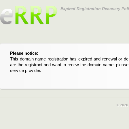
Expired Registration Recovery Pol
Please notice:
Bitte beachten Sie:
This domain name registration has expired and renewal or dele
Diese Domainregistrierung ist abgelaufen und die Verläng
are the registrant and want to renew the domain name, please 
Domain stehen an. Wenn Sie der Registrant sind und di
service provider.
verlängern möchten, kontaktieren Sie bitte Ihren Service-Provid
© 2026